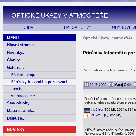
DUHA
HALOVÉ JEVY
OHYBOVÉ J
MENU
Optické úkazy v atmosféře
Hlavní stránka
Novinky...
Přírůstky fotografií a po
Články
Galerie...
Počet zobrazených pozorování: 1 z
Přidání fotografií
Přírůstky fotografií a pozorování
12. 7. 2009
Matěj Grék
Tapety
Archív galerie
Dnešní úžasné, krásně strukturovan
vulkanického západu Slunce se sl
Stav oblohy
nlc1.jpg
(509 kB, 1024 x 634 p
Mapa stránek...
NLC!!!.zip
(1033 kB)
Diskuze...
NOVINKY
Klíčová slova: noční svítící oblaky
Relevance: 4.6 (z 5) bodů, tj. 92%