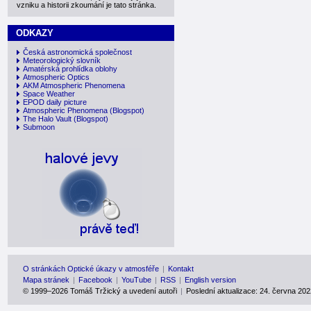
vzniku a historii zkoumání je tato stránka.
ODKAZY
Česká astronomická společnost
Meteorologický slovník
Amatérská prohlídka oblohy
Atmospheric Optics
AKM Atmospheric Phenomena
Space Weather
EPOD daily picture
Atmospheric Phenomena
(Blogspot)
The Halo Vault
(Blogspot)
Submoon
O stránkách Optické úkazy v atmosféře
|
Kontakt
Mapa stránek
|
Facebook
|
YouTube
|
RSS
|
English version
© 1999–2026
Tomáš Tržický a uvedení autoři
|
Poslední aktualizace: 24. června 202