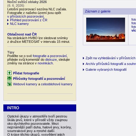
Noční svítící oblaky 2026
(6. 6. 2026)
Letošní pozorovací sezóna NLC začala.
Záznam z galerie
Fotografie z našeho území jsou opět
v přírůstcích pozorování
.
fot
Přehled pozorování z ČR
fot
NLC kamery
fot
ví
Oblačnost nad ČR
Na stránkách HVBO lze sledovat snímky
z družice METEOSAT v intervalu 15 minut.
Tipy
Podělte se o své
fotografie a pozorování
,
Zpět na vyhledávání v přírůstcích 
přidejte svůj komentář do
diskuze
, sledujte
změny na stránce v
novinkách
.
Archív přírůstků fotografií a souh
Galerie vybraných fotografií
Přidat fotografie
Přírůstky fotografií a pozorování
Webové kamery
a
celooblohové kamery
INTRO
Optické úkazy v atmosféře tvoří pestrou
škálu jevů, které v přírodě vždy zaujmou
oko dychtivého pozorovatele. Mezi
nejznámější patří duha, halové jevy, koróny,
soumrakové jevy a mnohé další.
O kráse těchto úkazů, vysvětlení jejich