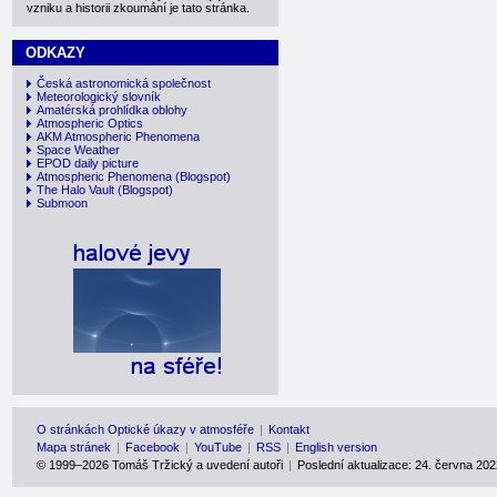
vzniku a historii zkoumání je tato stránka.
ODKAZY
Česká astronomická společnost
Meteorologický slovník
Amatérská prohlídka oblohy
Atmospheric Optics
AKM Atmospheric Phenomena
Space Weather
EPOD daily picture
Atmospheric Phenomena
(Blogspot)
The Halo Vault
(Blogspot)
Submoon
O stránkách Optické úkazy v atmosféře
|
Kontakt
Mapa stránek
|
Facebook
|
YouTube
|
RSS
|
English version
© 1999–2026
Tomáš Tržický a uvedení autoři
|
Poslední aktualizace: 24. června 202