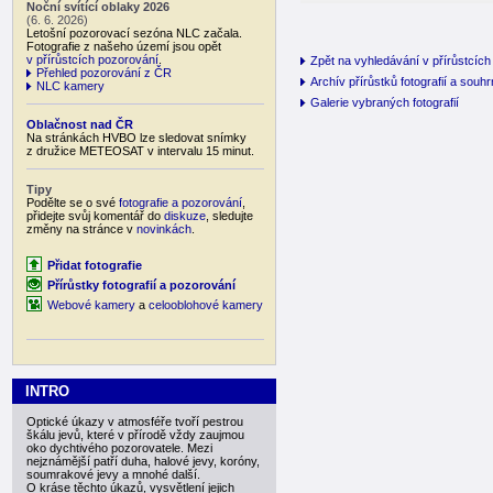
Noční svítící oblaky 2026
(6. 6. 2026)
Letošní pozorovací sezóna NLC začala.
Fotografie z našeho území jsou opět
v přírůstcích pozorování
.
Zpět na vyhledávání v přírůstcích 
Přehled pozorování z ČR
Archív přírůstků fotografií a souh
NLC kamery
Galerie vybraných fotografií
Oblačnost nad ČR
Na stránkách HVBO lze sledovat snímky
z družice METEOSAT v intervalu 15 minut.
Tipy
Podělte se o své
fotografie a pozorování
,
přidejte svůj komentář do
diskuze
, sledujte
změny na stránce v
novinkách
.
Přidat fotografie
Přírůstky fotografií a pozorování
Webové kamery
a
celooblohové kamery
INTRO
Optické úkazy v atmosféře tvoří pestrou
škálu jevů, které v přírodě vždy zaujmou
oko dychtivého pozorovatele. Mezi
nejznámější patří duha, halové jevy, koróny,
soumrakové jevy a mnohé další.
O kráse těchto úkazů, vysvětlení jejich