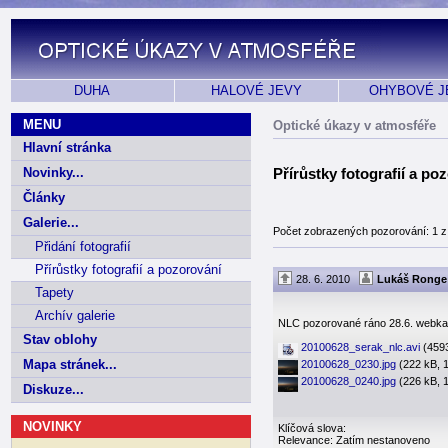
DUHA
HALOVÉ JEVY
OHYBOVÉ J
MENU
Optické úkazy v atmosféře
Hlavní stránka
Novinky...
Přírůstky fotografií a po
Články
Galerie...
Počet zobrazených pozorování: 1 z
Přidání fotografií
Přírůstky fotografií a pozorování
28. 6. 2010
Lukáš Ronge
Tapety
Archív galerie
NLC pozorované ráno 28.6. webk
Stav oblohy
20100628_serak_nlc.avi
(459
Mapa stránek...
20100628_0230.jpg
(222 kB, 1
20100628_0240.jpg
(226 kB, 1
Diskuze...
NOVINKY
Klíčová slova:
Relevance: Zatím nestanoveno