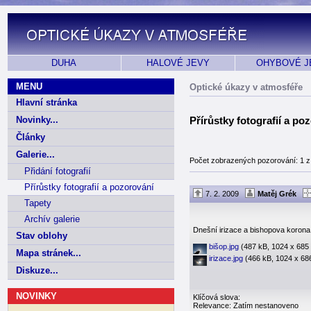
DUHA
HALOVÉ JEVY
OHYBOVÉ J
MENU
Optické úkazy v atmosféře
Hlavní stránka
Novinky...
Přírůstky fotografií a po
Články
Galerie...
Počet zobrazených pozorování: 1 z
Přidání fotografií
Přírůstky fotografií a pozorování
7. 2. 2009
Matěj Grék
Tapety
Archív galerie
Dnešní irizace a bishopova korona
Stav oblohy
bišop.jpg
(487 kB, 1024 x 685 
Mapa stránek...
irizace.jpg
(466 kB, 1024 x 686
Diskuze...
NOVINKY
Klíčová slova:
Relevance: Zatím nestanoveno