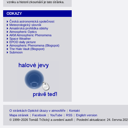
vzniku a historii zkoumání je tato stránka.
ODKAZY
Česká astronomická společnost
Meteorologický slovník
Amatérská prohlídka oblohy
Atmospheric Optics
AKM Atmospheric Phenomena
Space Weather
EPOD daily picture
Atmospheric Phenomena
(Blogspot)
The Halo Vault
(Blogspot)
Submoon
O stránkách Optické úkazy v atmosféře
|
Kontakt
Mapa stránek
|
Facebook
|
YouTube
|
RSS
|
English version
© 1999–2026
Tomáš Tržický a uvedení autoři
|
Poslední aktualizace: 24. června 202