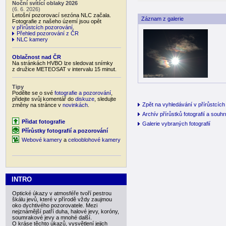
Noční svítící oblaky 2026
(6. 6. 2026)
Letošní pozorovací sezóna NLC začala.
Záznam z galerie
Fotografie z našeho území jsou opět
v přírůstcích pozorování
.
Přehled pozorování z ČR
NLC kamery
Oblačnost nad ČR
Na stránkách HVBO lze sledovat snímky
z družice METEOSAT v intervalu 15 minut.
Tipy
Podělte se o své
fotografie a pozorování
,
přidejte svůj komentář do
diskuze
, sledujte
Zpět na vyhledávání v přírůstcích 
změny na stránce v
novinkách
.
Archív přírůstků fotografií a souh
Přidat fotografie
Galerie vybraných fotografií
Přírůstky fotografií a pozorování
Webové kamery
a
celooblohové kamery
INTRO
Optické úkazy v atmosféře tvoří pestrou
škálu jevů, které v přírodě vždy zaujmou
oko dychtivého pozorovatele. Mezi
nejznámější patří duha, halové jevy, koróny,
soumrakové jevy a mnohé další.
O kráse těchto úkazů, vysvětlení jejich