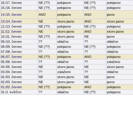
16./17. červen
NE (??)
polojasno
NE (??)
polojasno
15./16. červen
NE (??)
polojasno
NE (??)
polojasno
14./15. červen
ANO
polojasno
ANO
jasno
13./14. červen
NE
skoro jasno
ANO
skoro jasno
12./13. červen
NE (??)
polojasno
NE (??)
polojasno
11./12. červen
NE
skoro jasno
ANO
skoro jasno
10./11. červen
NE (??)
skoro jasno
NE
jasno
09./10. červen
??
oblačno
??
oblačno
08./09. červen
NE (??)
polojasno
NE (??)
polojasno
07./08. červen
??
oblačno
??
oblačno
06./07. červen
NE (??)
polojasno
ANO
polojasno
05./06. červen
??
oblačno
??
zataženo
04./05. červen
NE
skoro jasno
NE
skoro jasno
03./04. červen
??
zataženo
??
oblačno
02./03. červen
NE
skoro jasno
NE
jasno
02./03. červen
NE
skoro jasno
NE
jasno
01./02. červen
NE (??)
polojasno
ANO
polojasno
31./1. kvě/čvn
??
oblačno
NE (??)
polojasno