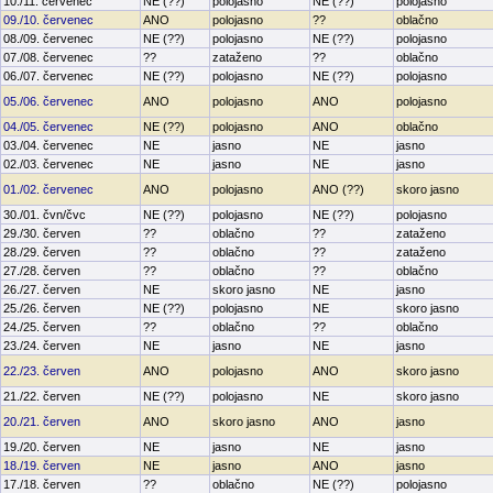
10./11. červenec
NE (??)
polojasno
NE (??)
polojasno
09./10. červenec
ANO
polojasno
??
oblačno
08./09. červenec
NE (??)
polojasno
NE (??)
polojasno
07./08. červenec
??
zataženo
??
oblačno
06./07. červenec
NE (??)
polojasno
NE (??)
polojasno
05./06. červenec
ANO
polojasno
ANO
polojasno
04./05. červenec
NE (??)
polojasno
ANO
oblačno
03./04. červenec
NE
jasno
NE
jasno
02./03. červenec
NE
jasno
NE
jasno
01./02. červenec
ANO
polojasno
ANO (??)
skoro jasno
30./01. čvn/čvc
NE (??)
polojasno
NE (??)
polojasno
29./30. červen
??
oblačno
??
zataženo
28./29. červen
??
oblačno
??
zataženo
27./28. červen
??
oblačno
??
oblačno
26./27. červen
NE
skoro jasno
NE
jasno
25./26. červen
NE (??)
polojasno
NE
skoro jasno
24./25. červen
??
oblačno
??
oblačno
23./24. červen
NE
jasno
NE
jasno
22./23. červen
ANO
polojasno
ANO
skoro jasno
21./22. červen
NE (??)
polojasno
NE
skoro jasno
20./21. červen
ANO
skoro jasno
ANO
jasno
19./20. červen
NE
jasno
NE
jasno
18./19. červen
NE
jasno
ANO
jasno
17./18. červen
??
oblačno
NE (??)
polojasno