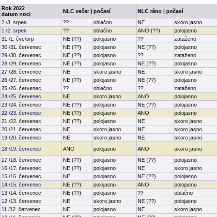
Rok 2022
NLC večer | počasí
NLC ráno | počasí
datum noci
2./3. srpen
??
oblačno
NE
skoro jasno
1./2. srpen
??
oblačno
ANO (??)
polojasno
31./1. čvc/srp
NE (??)
polojasno
??
zataženo
30./31. červenec
NE (??)
polojasno
NE (??)
polojasno
29./30. červenec
NE (??)
polojasno
??
zataženo
28./29. červenec
NE (??)
polojasno
NE (??)
polojasno
27./28. červenec
NE
skoro jasno
NE
skoro jasno
26./27. červenec
NE (??)
polojasno
NE (??)
polojasno
25./26. červenec
??
oblačno
??
zataženo
24./25. červenec
NE
skoro jasno
ANO
polojasno
23./24. červenec
NE (??)
polojasno
NE (??)
polojasno
22./23. červenec
NE (??)
polojasno
ANO
polojasno
21./22. červenec
NE (??)
polojasno
NE
skoro jasno
20./21. červenec
NE
skoro jasno
NE
skoro jasno
19./20. červenec
NE
skoro jasno
NE
skoro jasno
18./19. červenec
ANO
polojasno
ANO
skoro jasno
17./18. červenec
NE (??)
polojasno
NE (??)
polojasno
16./17. červenec
NE (??)
polojasno
NE
skoro jasno
15./16. červenec
NE
polojasno
NE (??)
polojasno
14./15. červenec
NE (??)
polojasno
ANO
polojasno
13./14. červenec
NE (??)
polojasno
??
oblačno
12./13. červenec
NE
skoro jasno
NE (??)
polojasno
11./12. červenec
NE
polojasno
NE
skoro jasno